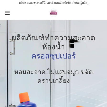
บริษัท ครอสซุปเปอร์โปรดักซ์ แอนด์ แพ็คกิ้ง จำกัด (ผู้ผลิต)
ผลิตภัณฑ์ทำความสะอาด
ห้องน้ำ
ครอสซุปเปอร์
หอมสะอาด ไม่แสบจมูก ขจัด
คราบเกลี้ยง